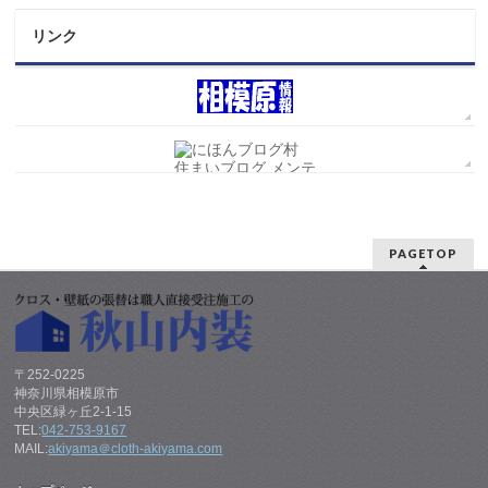
リンク
PAGETOP
〒252-0225
神奈川県相模原市
中央区緑ヶ丘2-1-15
TEL:
042-753-9167
MAIL:
akiyama＠cloth-akiyama.com