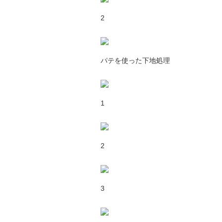
2
パテを使った下地処理
1
2
3