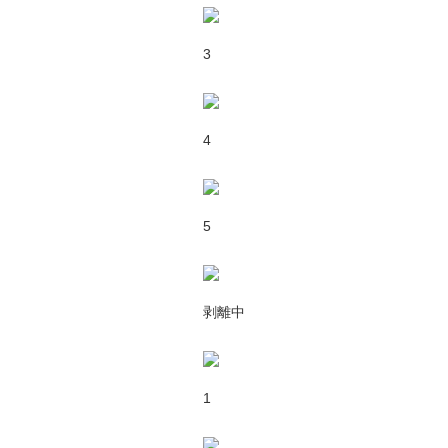
3
4
5
剥離中
1