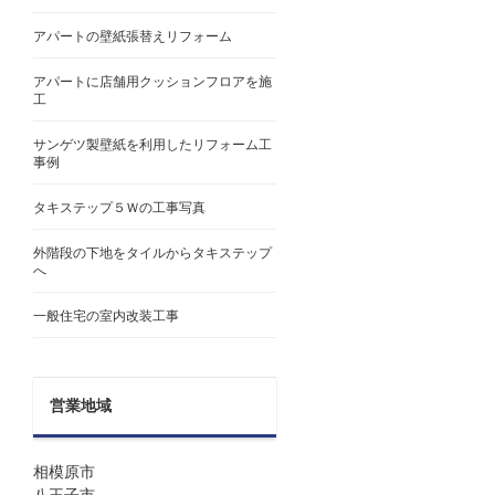
アパートの壁紙張替えリフォーム
アパートに店舗用クッションフロアを施
工
サンゲツ製壁紙を利用したリフォーム工
事例
タキステップ５Ｗの工事写真
外階段の下地をタイルからタキステップ
へ
一般住宅の室内改装工事
営業地域
相模原市