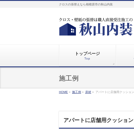
クロスの張替えなら相模原市の秋山内装
トップページ
Top
施工例
HOME
»
施工例
»
床材
»
アパートに店舗用クッショ
アパートに店舗用クッション