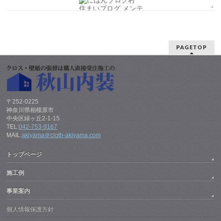
PAGETOP
〒252-0225
神奈川県相模原市
中央区緑ヶ丘2-1-15
TEL:
042-753-9167
MAIL:
akiyama＠cloth-akiyama.com
トップページ
施工例
事業案内
個人情報保護方針