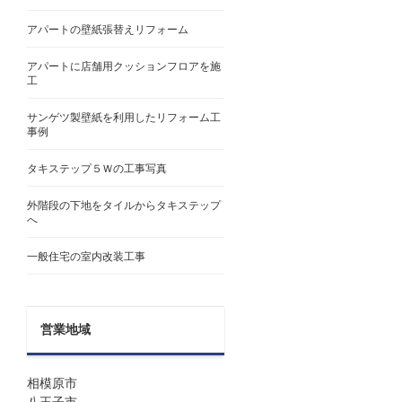
アパートの壁紙張替えリフォーム
アパートに店舗用クッションフロアを施
工
サンゲツ製壁紙を利用したリフォーム工
事例
タキステップ５Ｗの工事写真
外階段の下地をタイルからタキステップ
へ
一般住宅の室内改装工事
営業地域
相模原市