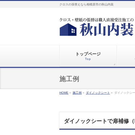
クロスの張替えなら相模原市の秋山内装
トップページ
Top
施工例
HOME
»
施工例
»
ダイノックシート
»
ダイノックシ
ダイノックシートで扉補修（