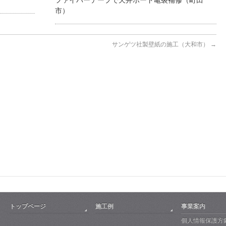
ファイバーテープで天井ボード亀裂補修（町田
市）
サンゲツ社製壁紙の施工（大和市）
→
トップページ
施工例
事業案内
個人情報保護方